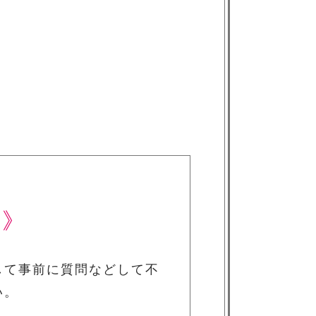
い》
して事前に質問などして不
い。