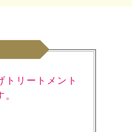
ス
げトリートメント
す。